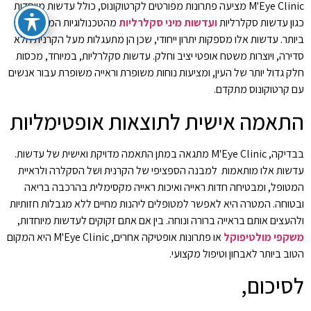
M'Eye Clinic מציעה פתרונות מפורטים לקרטוקונוס, כולל עדשות מיוחדות
כגון עדשות סקלרליות
ועדשות מיני סקלרליות
מהטכנולוגיות המתקדמות
ביותר. עדשות אלו מספקות יתרון ייחודי, שכן הן מתעגלות מעל הקרנית הלא
סדירה, ויוצרות משטח אופטי יציב וחלק. עדשות סקלרליות, במיוחד, מכסות
חלק גדול יותר של העין, ומציעות נוחות משופרת וראייה משופרת עבור אנשים
עם קרטוקונוס מתקדם.
התאמה אישית לתוצאות אופטימליות
בבדיקה, M'Eye Clinic מתגאה במתן התאמה מדויקת ואישית של עדשות.
עדשות אלו מותאמות למבנה הספציפי של הקרנית ושל הסקלרה ולראיית
המטופל, ומבטיחה חדות ראייה ואיכות ראייה מקסימלית בהרכבה בריאה
ובטוחה. המטרה היא לאפשר למטופלים ליהנות מחיים ללא מגבלות חזותיות
ולהעצים אותם בראייה ברורה ונוחה. בין אם אתם זקוקים לעדשות מיוחדות,
משקפי מולטיפוקל
או פתרונות אופטיקה אחרים, M'Eye Clinic היא המקום
הטוב ביותר לאבחון וטיפול מקצועי.
לסיכום,