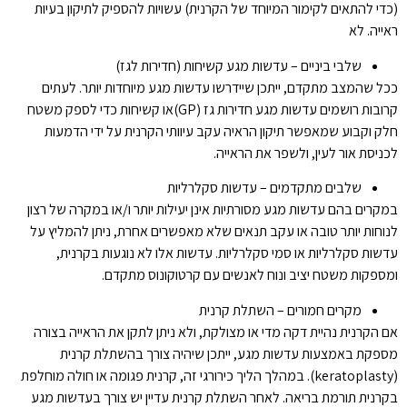
(כדי להתאים לקימור המיוחד של הקרנית) עשויות להספיק לתיקון בעיות
ראייה. לא
שלבי ביניים – עדשות מגע קשיחות (חדירות לגז)
ככל שהמצב מתקדם, ייתכן שיידרשו עדשות מגע מיוחדות יותר. לעתים
קרובות רושמים עדשות מגע חדירות גז (GP)או קשיחות כדי לספק משטח
חלק וקבוע שמאפשר תיקון הראיה עקב עיוותי הקרנית על ידי הדמעות
לכניסת אור לעין, ולשפר את הראייה.
שלבים מתקדמים – עדשות סקלרליות
במקרים בהם עדשות מגע מסורתיות אינן יעילות יותר ו/או במקרה של רצון
לנוחות יותר טובה או עקב תנאים שלא מאפשרים אחרת, ניתן להמליץ על
עדשות סקלרליות או סמי סקלרליות. עדשות אלו לא נוגעות בקרנית,
ומספקות משטח יציב ונוח לאנשים עם קרטוקונוס מתקדם.
מקרים חמורים – השתלת קרנית
אם הקרנית נהיית דקה מדי או מצולקת, ולא ניתן לתקן את הראייה בצורה
מספקת באמצעות עדשות מגע, ייתכן שיהיה צורך בהשתלת קרנית
(keratoplasty). במהלך הליך כירורגי זה, קרנית פגומה או חולה מוחלפת
בקרנית תורמת בריאה. לאחר השתלת קרנית עדיין יש צורך בעדשות מגע