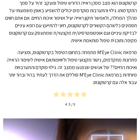
קרטוקונוס הוא מצב מסכן ראייה הדורש טיפול ומעקב זהיר על סמך
התקדמותו. גילוי והתערבות מוקדמים יכולים להשפיע באופן משמעותי על
מהלך המחלה, ולאפשר תיקון ראייה יעיל ושיפור איכות החיים. אם אתם חווים
תסמינים כלשהם הקשורים לקרטוקונוס, חיוני להתייעץ עם רופא עיניים
לבדיקת עיניים ועם אופטומטרסיט/ית מקצעוי/ת שמתעסק עם קרטוקונוס
מקיפה ותוכנית טיפול מותאמת אישית.
מרפאת M'Eye Clinic מתמחה בתחום הטיפול בקרטוקונוס, ומציעה
פתרונות מתקדמים, ניטור מקצועי טיפול וליוויומותאם אישית לשיפור הראייה
ואיכות החיים?? של אנשים שנפגעו ממצב זה. גילוי מוקדם והתערבויות
מיוחדות במרפאת M'Eye Clinic סוללים את הדרך לעתיד בהיר וברור יותר
עבור אלה עם קרטוקונוס.
4
/ 5.
5