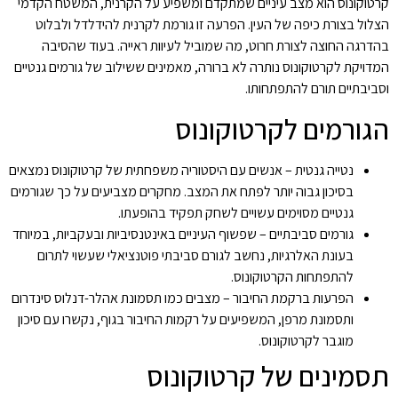
קרטוקונוס הוא מצב עיניים שמתקדם ומשפיע על הקרנית, המשטח הקדמי
הצלול בצורת כיפה של העין. הפרעה זו גורמת לקרנית להידלדל ולבלוט
בהדרגה החוצה לצורת חרוט, מה שמוביל לעיוות ראייה. בעוד שהסיבה
המדויקת לקרטוקונוס נותרה לא ברורה, מאמינים ששילוב של גורמים גנטיים
וסביבתיים תורם להתפתחותו.
הגורמים לקרטוקונוס
נטייה גנטית – אנשים עם היסטוריה משפחתית של קרטוקונוס נמצאים
בסיכון גבוה יותר לפתח את המצב. מחקרים מצביעים על כך שגורמים
גנטיים מסוימים עשויים לשחק תפקיד בהופעתו.
גורמים סביבתיים – שפשוף העיניים באינטנסיביות ובעקביות, במיוחד
בעונת האלרגיות, נחשב לגורם סביבתי פוטנציאלי שעשוי לתרום
להתפתחות הקרטוקונוס.
הפרעות ברקמת החיבור – מצבים כמו תסמונת אהלר-דנלוס סינדרום
ותסמונת מרפן, המשפיעים על רקמות החיבור בגוף, נקשרו עם סיכון
מוגבר לקרטוקונוס.
תסמינים של קרטוקונוס