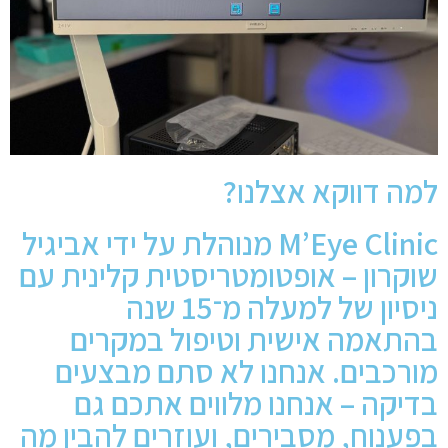
למה דווקא אצלנו?
M’Eye Clinic מנוהלת על ידי אביגיל
שוקרון – אופטומטריסטית קלינית עם
ניסיון של למעלה מ־15 שנה
בהתאמה אישית וטיפול במקרים
מורכבים. אנחנו לא סתם מבצעים
בדיקה – אנחנו מלווים אתכם גם
בפענוח, מסבירים, ועוזרים להבין מה